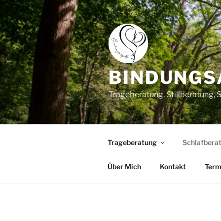
Zum
Inhalt
springen
BINDUNGS
Trageberatung, Stillberatung,
Trageberatung
Schlafbera
Über Mich
Kontakt
Term