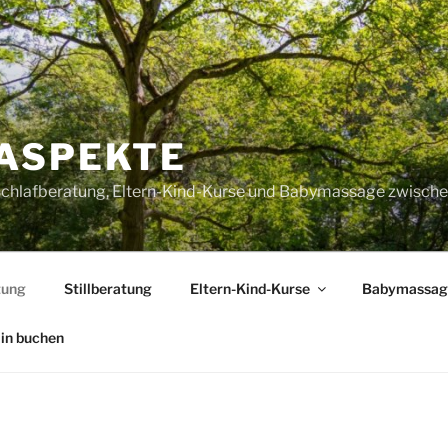
ASPEKTE
 Schlafberatung, Eltern-Kind-Kurse und Babymassage zwisch
tung
Stillberatung
Eltern-Kind-Kurse
Babymassag
in buchen