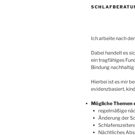
SCHLAFBERATU
Ich arbeite nach d
Dabei handelt es si
ein tragfähiges Fun
Bindung nachhaltig 
Hierbei ist es mir b
evidenzbasiert, kin
Mögliche Themen e
regelmäßige nä
Änderung der S
Schlafenszeiten
Nächtliches Abs